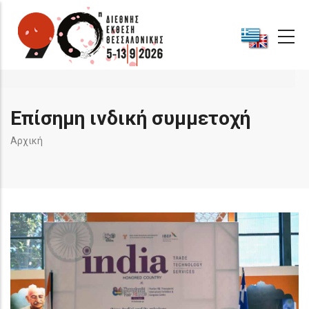
Παράκαμψη
προς
το
κυρίως
περιεχόμενο
Επίσημη ινδική συμμετοχή
Breadcrumb
Αρχική