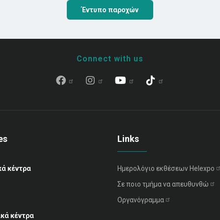
Έντυπο παροχών
Connect with us
es
Links
κά κέντρα
Ημερολόγιο εκθέσεων
Helexpo
Σε ποιο τμήμα να
απευθυνθώ
Οργανόγραμμα
ακά κέντρα