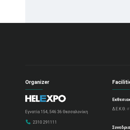
Organizer
Faciliti
Εκθεσια
Δ.Ε.Κ.Θ.
Εγνατία 154, 546 36 Θεσσαλονίκη
2310 291111
Συνεδρι