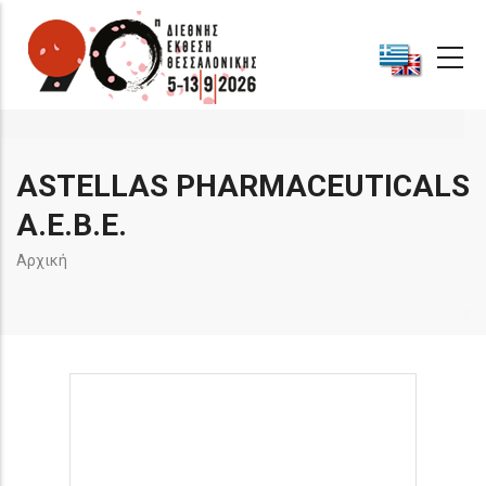
Παράκαμψη
προς
το
κυρίως
περιεχόμενο
ASTELLAS PHARMACEUTICALS
A.E.B.E.
Breadcrumb
Αρχική