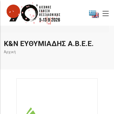
Παράκαμψη
προς
το
κυρίως
περιεχόμενο
Κ&Ν ΕΥΘΥΜΙΑΔΗΣ Α.Β.Ε.Ε.
Breadcrumb
Αρχική