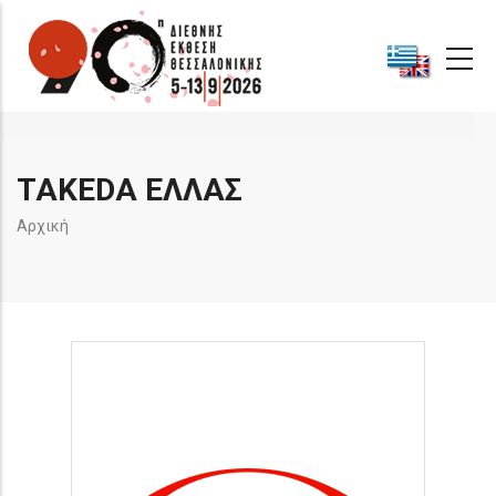
Παράκαμψη
προς
το
κυρίως
περιεχόμενο
TAKEDA ΕΛΛΑΣ
Breadcrumb
Αρχική