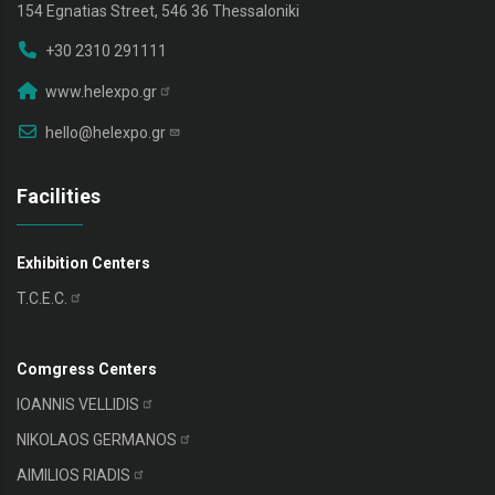
154 Egnatias Street, 546 36 Thessaloniki
+30 2310 291111
www.helexpo.gr
hello@helexpo.gr
Facilities
Exhibition Centers
T.C.E.C.
Comgress Centers
IOANNIS
VELLIDIS
NIKOLAOS
GERMANOS
AIMILIOS
RIADIS