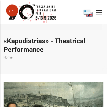
Skip
to
main
content
«Kapodistrias» - Theatrical
Performance
Breadcrumb
Home