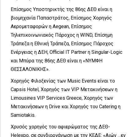
Επίσημος Υποστηρικτής της 86ης ΔΕΘ είναι η
βιομηχανία Παπαστράτος, Επίσημος Χορηγός
Αερομεταφορών η Aegean, Επίσημος
Τηλεπικοινωνιακός Πάροχος η WIND, Επίσημη
Τράπεζα η Εθνική Τράπεζα, Επίσημος Πάροχος
Ενέργειας η ΔΕΗ, Official IT Partner η Singular-Logic
και Μπύρα της 86ης ΔΕΘ είναι η «ΝΥΜΦΗ
ΘΕΣΣΑΛΟΝΙΚΗΣ».
Χορηγός Φιλοξενίας των Music Events είναι το
Capsis Hotel, Χορηγός των VIP Μετακινήσεων η
Limousines VIP Services Greece, Χορηγός των
Μετακινήσεων η Drive και Χορηγός του Catering η
Samiotakis.
Χρυσός χορηγός του αφιερώματος της ΔΕΘ-
Helexpo, σε συνδιοργάνωση με την ΚΕΔΕ: «Aιών …εν