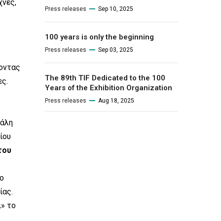
χνες,
Press releases
Sep 10, 2025
100 years is only the beginning
Press releases
Sep 03, 2025
χοντας
The 89th TIF Dedicated to the 100
ες.
Years of the Exhibition Organization
Press releases
Aug 18, 2025
γάλη
ίου
του
το
ίας.
ι» το