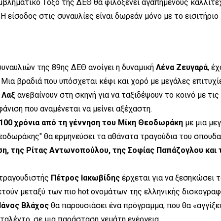
εμβληματικό Τόξο της ΔΕΘ θα φιλοξενεί αγαπημένους καλλιτέ
Η είσοδος στις συναυλίες είναι δωρεάν μόνο με το εισιτήριο
συναυλιών της 89ης ΔΕΘ ανοίγει η δυναμική
Λένα Ζευγαρά
, έ
. Μια βραδιά που υπόσχεται κέφι και χορό με μεγάλες επιτυχί
 Λαξ
ανεβαίνουν στη σκηνή για να ταξιδέψουν το κοινό με τις
φάνιση που αναμένεται να μείνει αξέχαστη.
100 χρόνια από τη γέννηση του Μίκη Θεοδωράκη
με μια με
εοδωράκης" θα ερμηνεύσει τα αθάνατα τραγούδια του σπουδα
, της Ρίτας Αντωνοπούλου, της Σοφίας Παπάζογλου και 
τραγουδιστής
Πέτρος Ιακωβίδης
έρχεται για να ξεσηκώσει 
ετούν μεταξύ των πιο hot ονομάτων της ελληνικής δισκογραφ
άνος Βλάχος
θα παρουσιάσει ένα πρόγραμμα, που θα «αγγίξε
 ταλέντο, σε μια παράσταση γεμάτη ενέργεια.