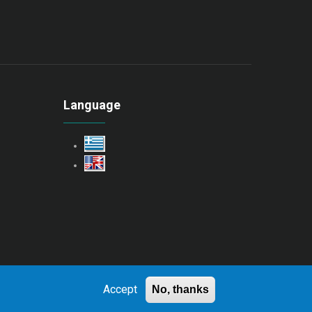
Language
Accept
No, thanks