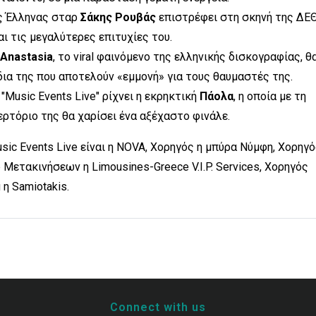
ς Έλληνας σταρ
Σάκης Ρουβάς
επιστρέφει στη σκηνή της ΔΕΘ
ι τις μεγαλύτερες επιτυχίες του.
Anastasia
, το viral φαινόμενο της ελληνικής δισκογραφίας, θ
δια της που αποτελούν «εμμονή» για τους θαυμαστές της.
"Music Events Live" ρίχνει η εκρηκτική
Πάολα
, η οποία με τη
ερτόριο της θα χαρίσει ένα αξέχαστο φινάλε.
c Events Live είναι η NOVA, Χορηγός η μπύρα Νύμφη, Χορηγ
p Μετακινήσεων η Limousines-Greece V.I.P. Services, Χορηγός
η Samiotakis.
Connect with us