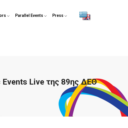
tors
Parallel Events
Press
Events Live της 89ης ΔΕΘ