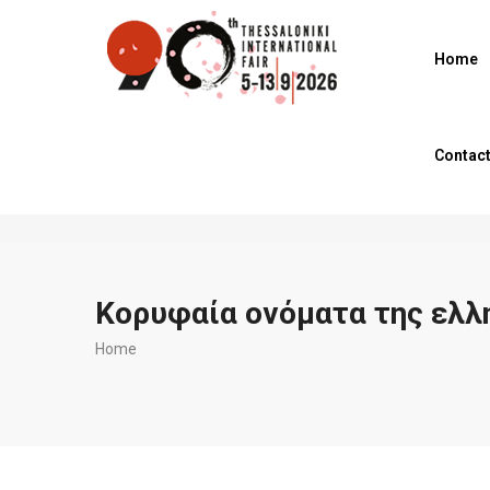
Skip
to
Home
main
content
Contac
Κορυφαία ονόματα της ελλη
Breadcrumb
Home