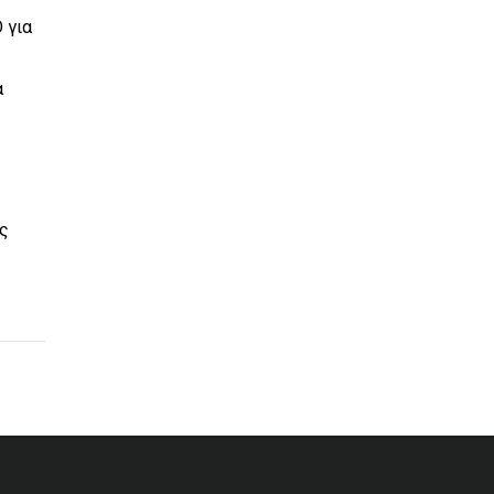
 για
α
ός