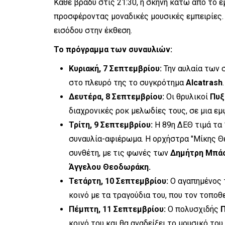
Κάθε βράδυ στις 21:30, η σκηνή κάτω από το 
προσφέροντας μοναδικές μουσικές εμπειρίες. 
εισόδου στην έκθεση.
Το πρόγραμμα των συναυλιών:
Κυριακή, 7 Σεπτεμβρίου:
Την αυλαία των 
στο πλευρό της το συγκρότημα
Alcatrash
Δευτέρα, 8 Σεπτεμβρίου:
Οι θρυλικοί
Πυξ
διαχρονικές ροκ μελωδίες τους, σε μια εμ
Τρίτη, 9 Σεπτεμβρίου:
Η 89η ΔΕΘ τιμά τα
συναυλία-αφιέρωμα. Η ορχήστρα "Μίκης Θ
συνθέτη, με τις φωνές των
Δημήτρη Μπάση
Άγγελου Θεοδωράκη.
Τετάρτη, 10 Σεπτεμβρίου:
Ο αγαπημένος 
κοινό με τα τραγούδια του, που τον τοποθ
Πέμπτη, 11 Σεπτεμβρίου:
Ο πολυσχιδής
Π
κοινό του και θα αναδείξει το μουσικό του