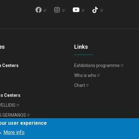
es
Links
n Centers
Exhibitions
programme
Who is
who
Chart
s Centers
VELLIDIS
S
GERMANOS
your user experience
RIADIS
More info
o.